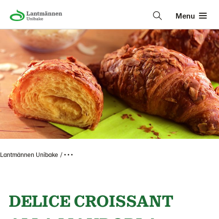
Menu
Lantmännen Unibake
• • •
DELICE CROISSANT