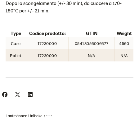
Dopo lo scongelamento (+/- 30 min), da cuocere a 170-
180°C per +/- 21 min.
Type
Codice prodotto:
GTIN
Weight
Case
17230000
05413056006677
4560
Pallet
17230000
N/A
N/A
Lantmännen Unibake
• • •