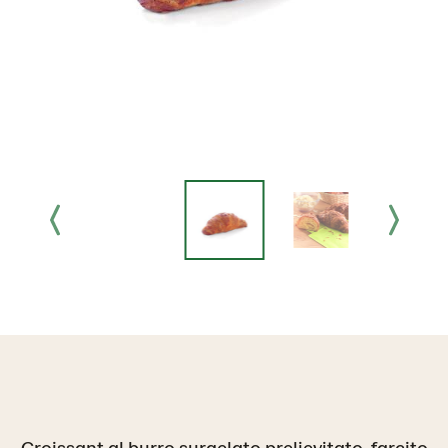
Croissant al burro surgelato prelievitato, farcito