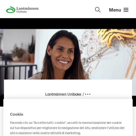
Menu
Lantmännen Unibake
• • •
Pastridor, Open for you!
Cookie
Facendo clic su "Accetta tutti i cookie", accetti la memorizzazione dei cookie
sul tuo dispositivo per migliorare la navigazione del sito, analizzare l'utilizzo del
sito e assistere nelle nostre attività di marketing.