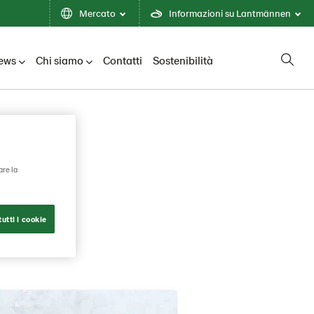
Mercato
Informazioni su Lantmännen
ews
Chi siamo
Contatti
Sostenibilità
are la
utti i cookie